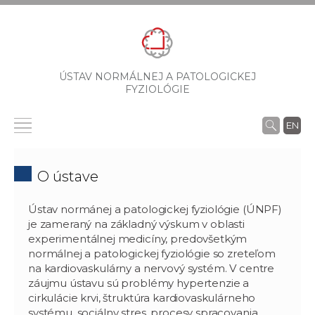
ÚSTAV NORMÁLNEJ A PATOLOGICKEJ
FYZIOLÓGIE
EN
O ústave
Ústav normánej a patologickej fyziológie (ÚNPF)
je zameraný na základný výskum v oblasti
experimentálnej medicíny, predovšetkým
normálnej a patologickej fyziológie so zreteľom
na kardiovaskulárny a nervový systém. V centre
záujmu ústavu sú problémy hypertenzie a
cirkulácie krvi, štruktúra kardiovaskulárneho
systému, sociálny stres, procesy spracovania