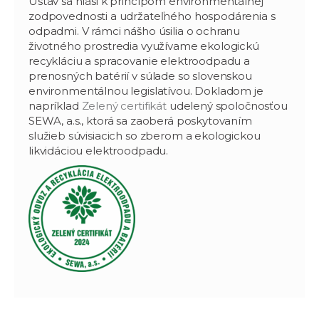
Ústav sa hlási k princípom environmentálnej
zodpovednosti a udržateľného hospodárenia s
odpadmi. V rámci nášho úsilia o ochranu
životného prostredia využívame ekologickú
recykláciu a spracovanie elektroodpadu a
prenosných batérií v súlade so slovenskou
environmentálnou legislatívou. Dokladom je
napríklad
Zelený certifikát
udelený spoločnosťou
SEWA, a.s., ktorá sa zaoberá poskytovaním
služieb súvisiacich so zberom a ekologickou
likvidáciou elektroodpadu.