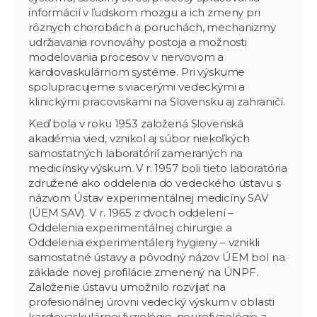
informácií v ľudskom mozgu a ich zmeny pri
rôznych chorobách a poruchách, mechanizmy
udržiavania rovnováhy postoja a možnosti
modelovania procesov v nervovom a
kardiovaskulárnom systéme. Pri výskume
spolupracujeme s viacerými vedeckými a
klinickými pracoviskami na Slovensku aj zahraničí.
Keď bola v roku 1953 založená Slovenská
akadémia vied, vznikol aj súbor niekoľkých
samostatných laboratórií zameraných na
medicínsky výskum. V r. 1957 boli tieto laboratória
združené ako oddelenia do vedeckého ústavu s
názvom Ústav experimentálnej medicíny SAV
(ÚEM SAV). V r. 1965 z dvoch oddelení –
Oddelenia experimentálnej chirurgie a
Oddelenia experimentálenj hygieny – vznikli
samostatné ústavy a pôvodný názov ÚEM bol na
základe novej profilácie zmenený na ÚNPF.
Založenie ústavu umožnilo rozvíjať na
profesionálnej úrovni vedecký výskum v oblasti
kardiovaskulárnej fyziológie, neurofyziológie a