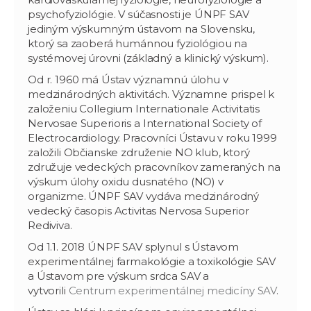
psychofyziológie. V súčasnosti je ÚNPF SAV
jediným výskumným ústavom na Slovensku,
ktorý sa zaoberá humánnou fyziológiou na
systémovej úrovni (základný a klinický výskum).
Od r. 1960 má Ústav významnú úlohu v
medzinárodných aktivitách. Významne prispel k
založeniu Collegium Internationale Activitatis
Nervosae Superioris a International Society of
Electrocardiology. Pracovníci Ústavu v roku 1999
založili Občianske združenie NO klub, ktorý
združuje vedeckých pracovníkov zameraných na
výskum úlohy oxidu dusnatého (NO) v
organizme. ÚNPF SAV vydáva medzinárodný
vedecký časopis Activitas Nervosa Superior
Rediviva.
Od 1.1. 2018 ÚNPF SAV splynul s Ústavom
experimentálnej farmakológie a toxikológie SAV
a Ústavom pre výskum srdca SAV a
vytvorili
Centrum experimentálnej medicíny SAV
.